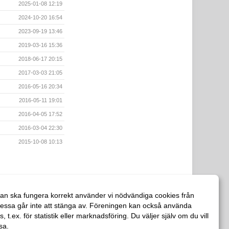
2025-01-08 12:19
2024-10-20 16:54
2023-09-19 13:46
2019-03-16 15:36
2018-06-17 20:15
2017-03-03 21:05
2016-05-16 20:34
2016-05-11 19:01
2016-04-05 17:52
2016-03-04 22:30
2015-10-08 10:13
an ska fungera korrekt använder vi nödvändiga cookies från
essa går inte att stänga av. Föreningen kan också använda
es, t.ex. för statistik eller marknadsföring. Du väljer själv om du vill
sa.